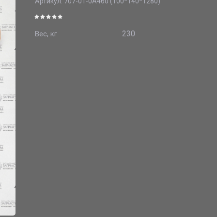
Артикул:
707-01-0A460 (100*140*1280)
230
Вес, кг