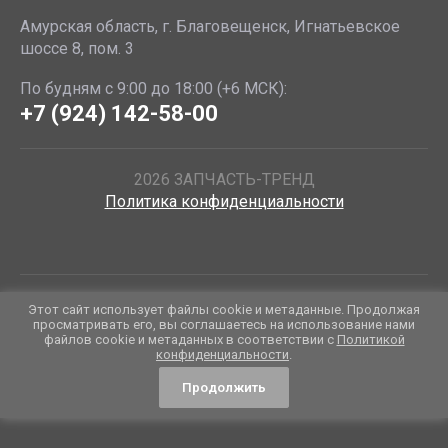
Амурская область, г. Благовещенск, Игнатьевское
шоссе 8, пом. 3
По будням с 9:00 до 18:00 (+6 МСК):
+7 (924) 142-58-00
2026 ЗАПЧАСТЬ-ТРЕНД
Политика конфиденциальности
Данные о товарах и услугах, включая цены и технические
Этот сайт использует файлы cookie и метаданные. Продолжая
характеристики, представленные на сайте, не являются
просматривать его, вы соглашаетесь на использование нами
файлов cookie и метаданных в соответствии с
Политикой
публичной офертой, определяемой положениями Статьи 437 (2)
конфиденциальности
.
ГК РФ, а носят исключительно информационный характер. Для
получения точной информации о наличии и стоимости товара,
Продолжить
пожалуйста, обращайтесь по нашим телефонам.