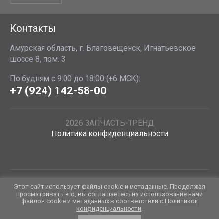
Контакты
Амурская область, г. Благовещенск, Игнатьевское
шоссе 8, пом. 3
По будням с 9:00 до 18:00 (+6 МСК):
+7 (924) 142-58-00
2026 ЗАПЧАСТЬ-ТРЕНД
Политика конфиденциальности
Данные о товарах и услугах, включая цены и технические
Этот сайт использует файлы cookie и метаданные. Продолжая
характеристики, представленные на сайте, не являются
просматривать его, вы соглашаетесь на использование нами
файлов cookie и метаданных в соответствии с
Политикой
публичной офертой, определяемой положениями Статьи 437 (2)
конфиденциальности
.
ГК РФ, а носят исключительно информационный характер. Для
получения точной информации о наличии и стоимости товара,