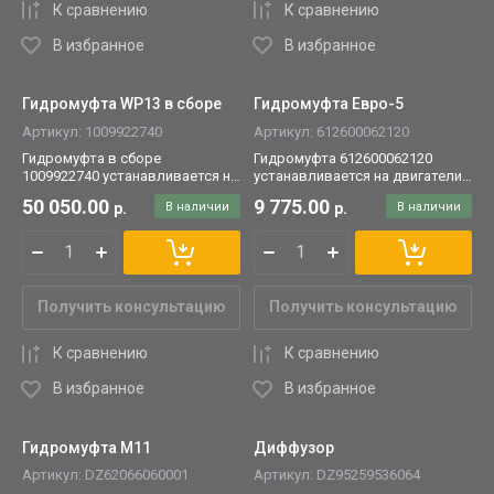
К сравнению
К сравнению
В избранное
В избранное
Гидромуфта WP13 в сборе
Гидромуфта Евро-5
Артикул:
1009922740
Артикул:
612600062120
Гидромуфта в сборе
Гидромуфта 612600062120
1009922740 устанавливается на
устанавливается на двигатели
двигатели WP13.
Weichai/WP Евро-5.
50 050.00
9 775.00
р.
В наличии
р.
В наличии
Получить консультацию
Получить консультацию
К сравнению
К сравнению
В избранное
В избранное
Гидромуфта М11
Диффузор
Артикул:
DZ62066060001
Артикул:
DZ95259536064