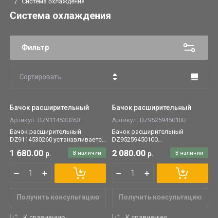
/
Система охлаждения
Система охлаждения
Фильтр
Сортировать
Цена - убывание
Бачок расширительный
Бачок расширительный
Цена - возрастание
Артикул:
DZ9114530260
Артикул:
DZ95259450100
Бачок расширительный
Бачок расширительный
Название - Я-А
DZ9114530260 устанавливается
DZ95259450100
на грузовые автомобили
устанавливается на грузовые
1 680.00
2 080.00
Название - А-Я
р.
В наличии
р.
В наличии
SHACMAN/ SHAANXI.
автомобили SHACMAN/
SHAANXI.
Получить консультацию
Получить консультацию
К сравнению
К сравнению