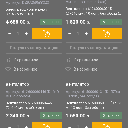
мм., 10 лоп., без обода)
Артикул:
DZ97259533020
Вентилятор 612600060215
Бачок расширительный
(D=610 мм., 10 лоп., без обода)
DZ97259533020
устанавливается на двигатели
устанавливается на
4 688.00
1 820.00
р.
В наличии
р.
В наличии
Weichai/WP.
автомобили SHACMAN/
SHAANXI X3000/8*4.
Получить консультацию
Получить консультацию
К сравнению
К сравнению
В избранное
В избранное
Вентилятор
Вентилятор
Артикул:
612600060446 (D=640
Артикул:
61500060131 (D=570 м.,
мм., с ободом)
10 лоп., без обода)
Вентилятор 612600060446
Вентилятор 61500060131 (D=570
(D=640 мм., с ободом)
м., 10 лоп., без обода)
устанавливается на двигатели
устанавливается на двигатели
2 340.00
1 680.00
р.
В наличии
р.
В наличии
Weichai/WP.
Weichai/WP.