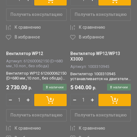
Получить консультацию
Получить консультацию
К сравнению
К сравнению
В избранное
В избранное
Вентилятор WP12
Вентилятор WP12/WP13
Х3000
Артикул:
612600062150 (D=680
мм.,10 лоп., без обода)
Артикул:
1003310945
Вентилятор WP12 612600062150
Вентилятор 1003310945
(D=680 мм.,10 лоп., без обода)
устанавливается на двигатели
устанавливается на двигатели
WP12/WP13.
2 730.00
5 040.00
р.
В наличии
р.
В наличии
WP12.
Получить консультацию
Получить консультацию
К сравнению
К сравнению