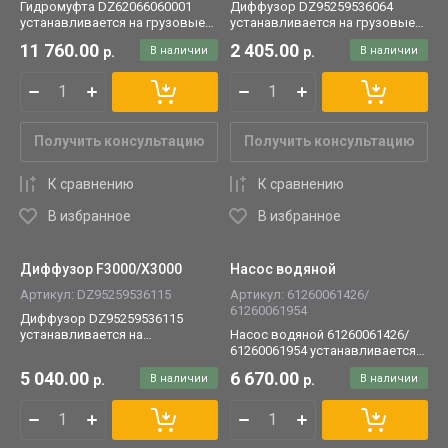
Гидромуфта DZ62066060001
Диффузор DZ95259536064
устанавливается на грузовые
устанавливается на грузовые
автомобили SHACMAN/
автомобили SHACMAN/
11 760.00
2 405.00
р.
В наличии
р.
В наличии
SHAANXI с двигателем М11.
SHAANXI.
Получить консультацию
Получить консультацию
К сравнению
К сравнению
В избранное
В избранное
Диффузор F3000/Х3000
Насос водяной
Артикул:
DZ95259536115
Артикул:
61260061426/
61260061954
Диффузор DZ95259536115
устанавливается на
Насос водяной 61260061426/
автомобили SHACMAN/
61260061954 устанавливается
SHAANXI X3000/F3000.
на двигатели Weichai/WP.
5 040.00
6 670.00
р.
В наличии
р.
В наличии