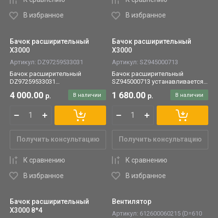
В избранное
В избранное
Бачок расширительный
Бачок расширительный
X3000
X3000
Артикул:
DZ97259533031
Артикул:
SZ945000713
Бачок расширительный
Бачок расширительный
DZ97259533031
SZ945000713 устанавливается
устанавливается на
на автомобили SHACMAN/
4 000.00
1 680.00
р.
В наличии
р.
В наличии
автомобили SHACMAN/
SHAANXI X3000.
SHAANXI X3000.
Получить консультацию
Получить консультацию
К сравнению
К сравнению
В избранное
В избранное
Бачок расширительный
Вентилятор
X3000 8*4
Артикул:
612600060215 (D=610